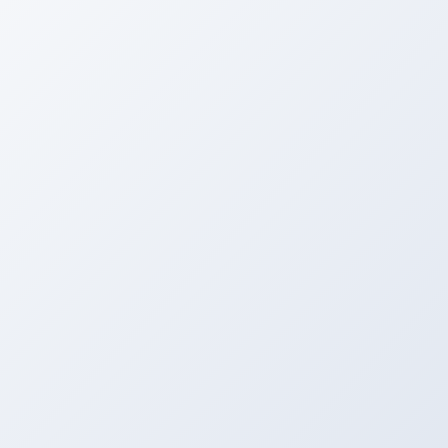
首页
养生常识
女性养生
健康饮食
养生保健
四季养生
经络养生
养生学习网
学习网是免费的技能、特长、知识综合学习网站,提供各
新闻资讯
眼部浮肿经络按摩方法有哪些
[
详细>>
]
怎么疏通经络缓解负面情绪