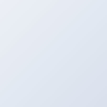
[
详细>>
]
冬季吃什么蔬菜养生好
[
详细
秋冬
健康饮食
养生保健
四季养生